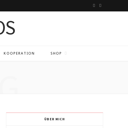
I
P
n
i
s
n
t
t
a
e
KOOPERATION
SHOP
g
r
G
r
e
a
s
m
t
ÜBER MICH