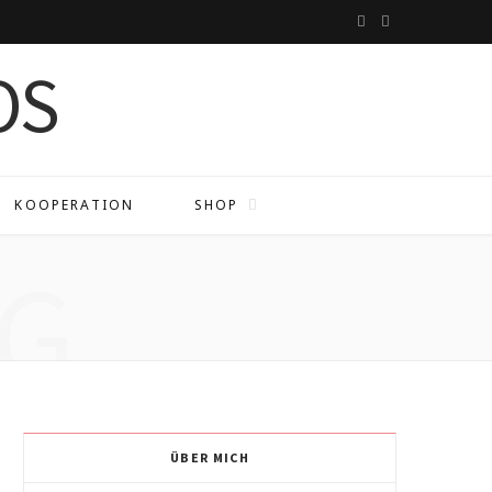
I
P
n
i
s
n
t
t
a
e
KOOPERATION
SHOP
g
r
G
r
e
a
s
m
t
ÜBER MICH