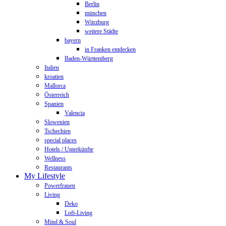
Berlin
münchen
Würzburg
weitere Städte
bayern
in Franken entdecken
Baden-Württemberg
Italien
kroatien
Mallorca
Österreich
Spanien
Valencia
Slowenien
Tschechien
special places
Hotels / Unterkünfte
Wellness
Restaurants
My Lifestyle
Powerfrauen
Living
Deko
Loft-Living
Mind & Soul