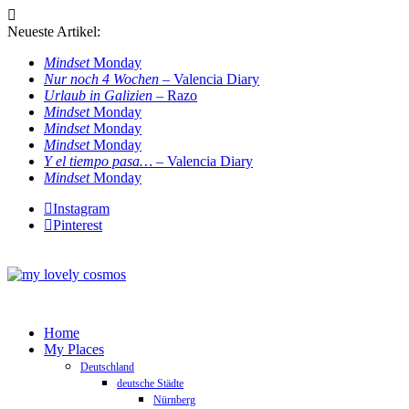
Neueste Artikel:
Mindset
Monday
Nur noch 4 Wochen
– Valencia Diary
Urlaub in Galizien
– Razo
Mindset
Monday
Mindset
Monday
Mindset
Monday
Y el tiempo pasa…
– Valencia Diary
Mindset
Monday
Instagram
Pinterest
Home
My Places
Deutschland
deutsche Städte
Nürnberg