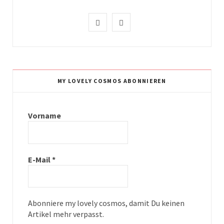
I
P
n
i
s
n
t
t
MY LOVELY COSMOS ABONNIEREN
a
e
g
r
Vorname
r
e
a
s
E-Mail
*
m
t
Abonniere my lovely cosmos, damit Du keinen
Artikel mehr verpasst.