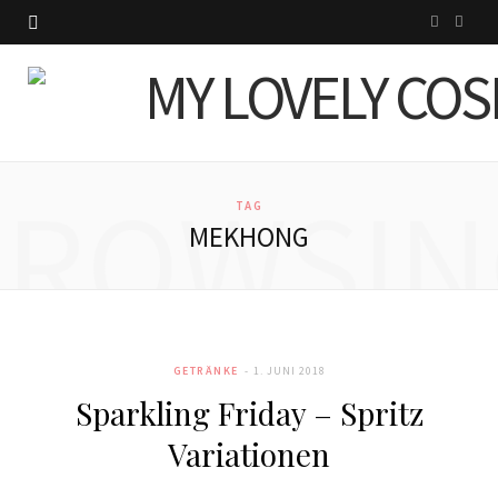
I
P
n
i
s
n
t
t
BROWSIN
a
e
TAG
MEKHONG
g
r
r
e
a
s
GETRÄNKE
1. JUNI 2018
m
t
Sparkling Friday – Spritz
Variationen