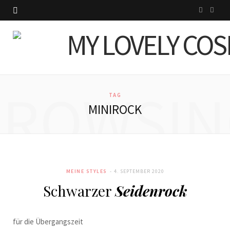
I
P
n
i
s
n
t
t
BROWSIN
a
e
TAG
MINIROCK
g
r
r
e
a
s
MEINE STYLES
4. SEPTEMBER 2020
m
t
Schwarzer
Seidenrock
für die Übergangszeit