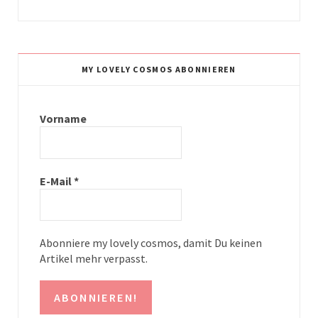
n
i
s
n
t
t
MY LOVELY COSMOS ABONNIEREN
a
e
g
r
Vorname
r
e
a
s
E-Mail
*
m
t
Abonniere my lovely cosmos, damit Du keinen
Artikel mehr verpasst.