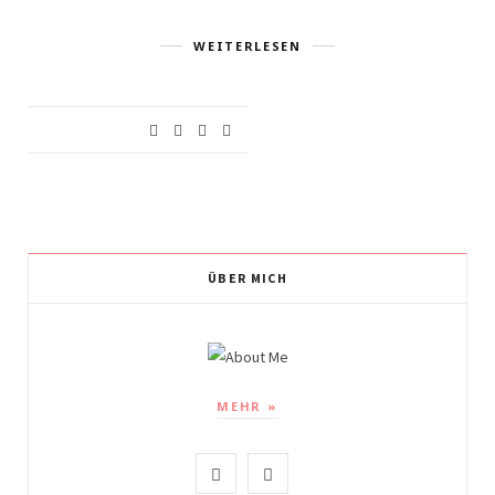
WEITERLESEN
ÜBER MICH
MEHR »
I
P