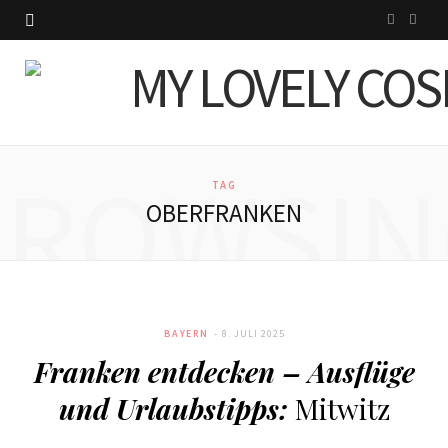
I
P
n
i
s
n
t
t
BROWSIN
a
e
TAG
OBERFRANKEN
g
r
r
e
a
s
BAYERN
8. JULI 2025
m
t
Franken entdecken – Ausflüge
und Urlaubstipps:
Mitwitz