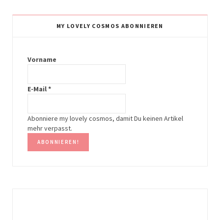
s
n
t
t
MY LOVELY COSMOS ABONNIEREN
a
e
g
r
Vorname
r
e
E-Mail
*
a
s
m
t
Abonniere my lovely cosmos, damit Du keinen Artikel
mehr verpasst.