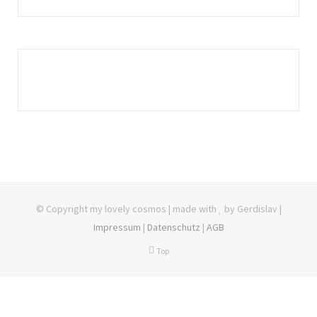
© Copyright my lovely cosmos | made with
by Gerdislav |
Impressum
|
Datenschutz
|
AGB
Top