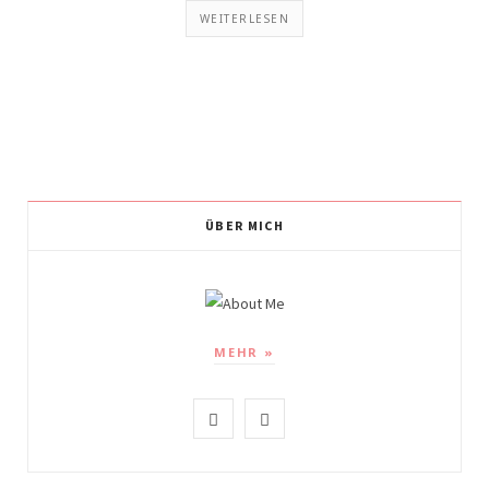
WEITERLESEN
ÜBER MICH
MEHR »
I
P
n
i