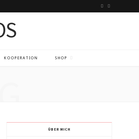
I
P
n
i
s
n
t
t
a
e
KOOPERATION
SHOP
g
r
G
r
e
a
s
m
t
ÜBER MICH