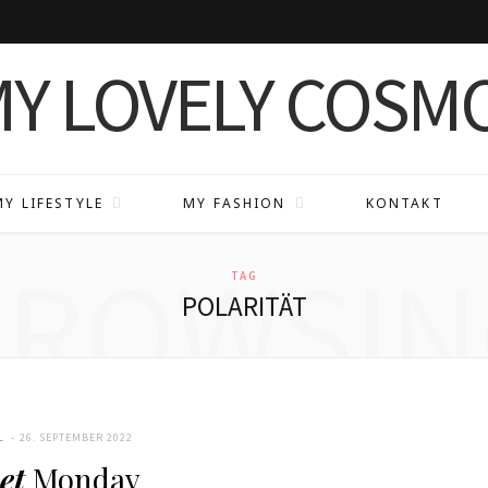
MY LIFESTYLE
MY FASHION
KONTAKT
BROWSIN
TAG
POLARITÄT
L
26. SEPTEMBER 2022
et
Monday