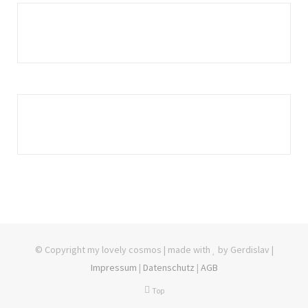
© Copyright my lovely cosmos | made with
by Gerdislav |
Impressum
|
Datenschutz
|
AGB
Top