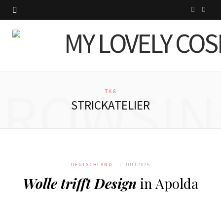
I
P
n
i
s
n
t
t
BROWSIN
a
e
TAG
STRICKATELIER
g
r
r
e
a
s
DEUTSCHLAND
1. JULI 2025
m
t
Wolle trifft Design
in Apolda