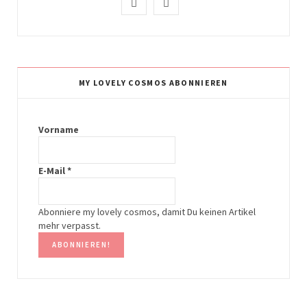
I
P
n
i
s
n
t
t
MY LOVELY COSMOS ABONNIEREN
a
e
g
r
Vorname
r
e
E-Mail
*
a
s
m
t
Abonniere my lovely cosmos, damit Du keinen Artikel
mehr verpasst.