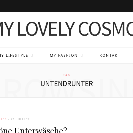
MY LIFESTYLE
MY FASHION
KONTAKT
BROWSIN
TAG
UNTENDRUNTER
YLES
27. JULI 2021
öne Unterwäsche?