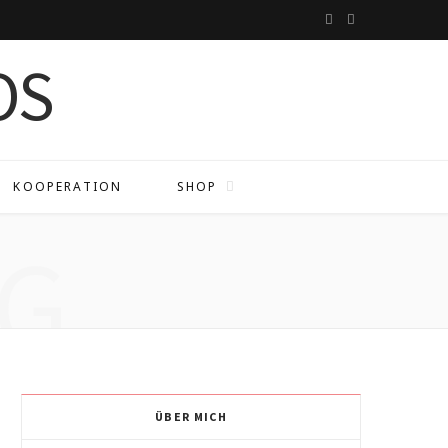
I
P
n
i
s
n
t
t
a
e
KOOPERATION
SHOP
g
r
G
r
e
a
s
m
t
ÜBER MICH