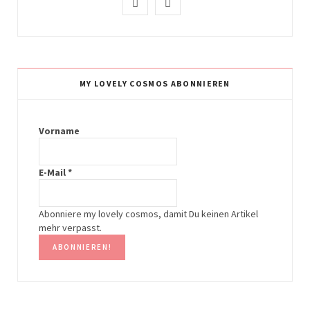
I
P
n
i
s
n
t
t
MY LOVELY COSMOS ABONNIEREN
a
e
g
r
Vorname
r
e
E-Mail
*
a
s
m
t
Abonniere my lovely cosmos, damit Du keinen Artikel
mehr verpasst.