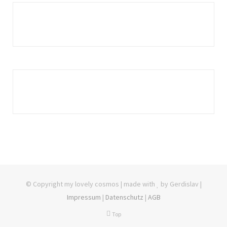
© Copyright my lovely cosmos | made with
by Gerdislav |
Impressum
|
Datenschutz
|
AGB
Top