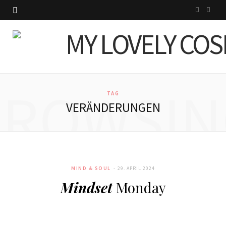
I
P
n
i
s
n
t
t
BROWSIN
a
e
TAG
VERÄNDERUNGEN
g
r
r
e
a
s
MIND & SOUL
29. APRIL 2024
m
t
Mindset
Monday