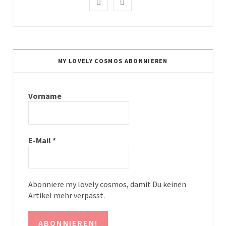
I
P
n
i
s
n
t
t
MY LOVELY COSMOS ABONNIEREN
a
e
g
r
Vorname
r
e
a
s
E-Mail
*
m
t
Abonniere my lovely cosmos, damit Du keinen
Artikel mehr verpasst.