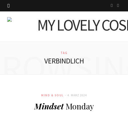
I
P
n
i
s
n
t
t
BROWSIN
a
e
TAG
VERBINDLICH
g
r
r
e
a
s
MIND & SOUL
4. MÄRZ 2024
m
t
Mindset
Monday