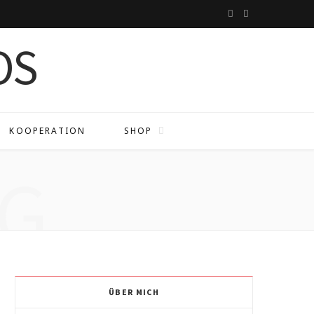
I
P
n
i
s
n
t
t
a
e
KOOPERATION
SHOP
g
r
G
r
e
a
s
m
t
ÜBER MICH