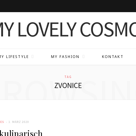
MY LIFESTYLE
MY FASHION
KONTAKT
BROWSIN
TAG
ZVONICE
CES
1. MÄRZ 2020
kulinarisch