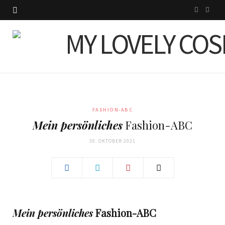
I
P
n
i
s
n
t
t
a
e
g
r
FASHION-ABC
Mein persönliches
Fashion-ABC
r
e
30. OKTOBER 2021
a
s
m
t
Mein persönliches
Fashion-ABC