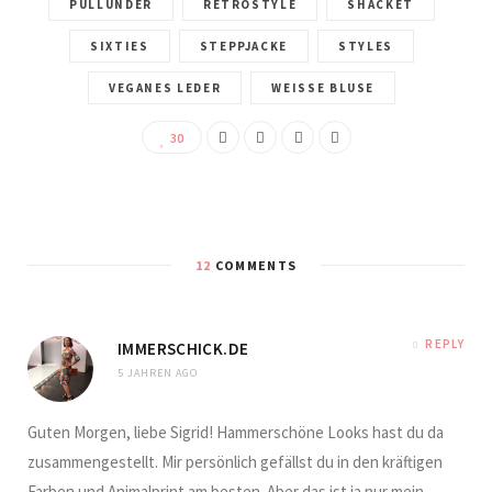
PULLUNDER
RETROSTYLE
SHACKET
SIXTIES
STEPPJACKE
STYLES
VEGANES LEDER
WEISSE BLUSE
30
12
COMMENTS
REPLY
IMMERSCHICK.DE
5 JAHREN AGO
Guten Morgen, liebe Sigrid! Hammerschöne Looks hast du da
zusammengestellt. Mir persönlich gefällst du in den kräftigen
Farben und Animalprint am besten. Aber das ist ja nur mein