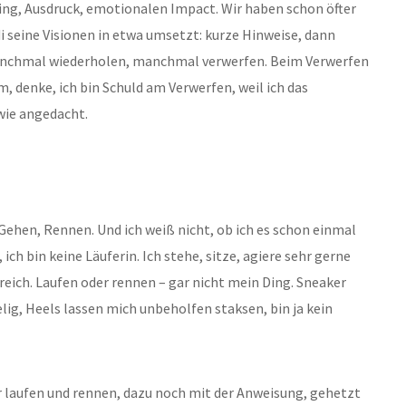
ing, Ausdruck, emotionalen Impact. Wir haben schon öfter
 seine Visionen in etwa umsetzt: kurze Hinweise, dann
manchmal wiederholen, manchmal verwerfen. Beim Verwerfen
, denke, ich bin Schuld am Verwerfen, weil ich das
wie angedacht.
Gehen, Rennen. Und ich weiß nicht, ob ich es schon einmal
ich bin keine Läuferin. Ich stehe, sitze, agiere sehr gerne
ereich. Laufen oder rennen – gar nicht mein Ding. Sneaker
g, Heels lassen mich unbeholfen staksen, bin ja kein
er laufen und rennen, dazu noch mit der Anweisung, gehetzt