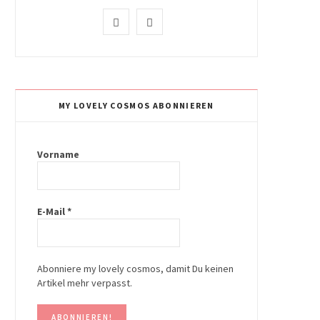
I
P
n
i
s
n
t
t
MY LOVELY COSMOS ABONNIEREN
a
e
g
r
Vorname
r
e
a
s
E-Mail
*
m
t
Abonniere my lovely cosmos, damit Du keinen
Artikel mehr verpasst.