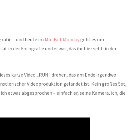
grafie – und heute im
Mindset Monday
geht es um
ät in der Fotografie und etwas, das ihr hier seht: in der
ieses kurze Video „RUN“ drehen, das am Ende irgendwo
tlerischer Videoproduktion gelandet ist. Kein großes Set,
lich etwas abgesprochen – einfach er, seine Kamera, ich, die