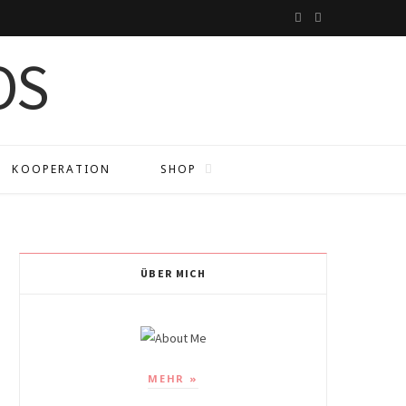
I
P
n
i
s
n
t
t
a
e
KOOPERATION
SHOP
g
r
r
e
a
s
ÜBER MICH
m
t
MEHR »