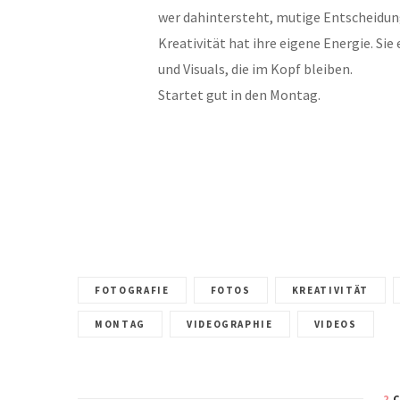
wer dahintersteht, mutige Entscheidunge
Kreativität hat ihre eigene Energie. Si
und
Visuals, die im Kopf bleiben.
Startet gut in den Montag.
FOTOGRAFIE
FOTOS
KREATIVITÄT
MONTAG
VIDEOGRAPHIE
VIDEOS
2
C