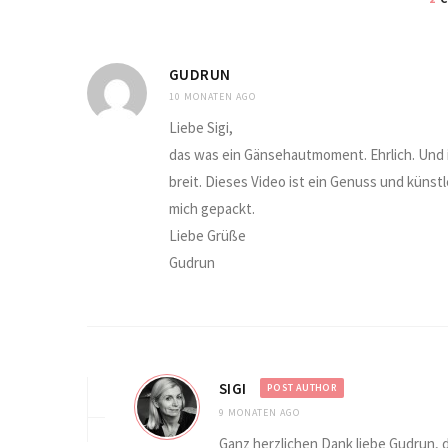
GUDRUN
10 MONATEN AGO
Liebe Sigi,
das was ein Gänsehautmoment. Ehrlich. Und i
breit. Dieses Video ist ein Genuss und künstl
mich gepackt.
Liebe Grüße
Gudrun
SIGI
POST AUTHOR
9 MONATEN AGO
Ganz herzlichen Dank liebe Gudrun, d