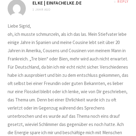
REPLY
ELKE | EINFACHELKE.DE
1 JAHR AGO
Liebe Sigrid,
oh, ich musste schmunzeln, als ich das las. Mein Stiefvater lebe
einige Jahre in Spanien und meine Cousine lebt seit über 20
Jahren in Amerika, Cousens und Cousinen von meinem Mann in
Frankreich. „Tre bien“ oder Bien, mehr wird auch nicht erwartet.
Für Deutschland, da bin ich mir echt nicht sicher. Verschiedenes
habe ich ausprobiert und bin zu dem entschluss gekommen, das
oft selbst bei einer Freundin oder guten Bekannten, es lieber
nur eine Flosskel bleibt oder ich lenke, wie von Dir geschrieben,
das Thema um. Denn bei einer Ehrlichkeit wurde ich zu oft
verletzt oder im Gegenzug während des Sprechens
unterbrochen und es wurde auf das Thema noch eins drauf
gesetzt, wieviel Schlimmer das gegenüber es noch hatte. Ach
die Energie spare ich mir und beschäftige mich mit Menschen