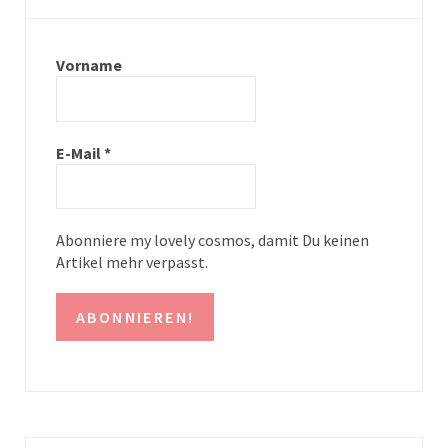
a
e
g
r
Vorname
r
e
a
s
E-Mail
*
m
t
Abonniere my lovely cosmos, damit Du keinen
Artikel mehr verpasst.