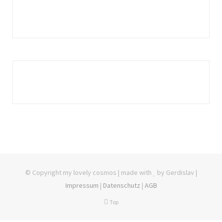
© Copyright my lovely cosmos | made with
by Gerdislav |
Impressum
|
Datenschutz
|
AGB
Top