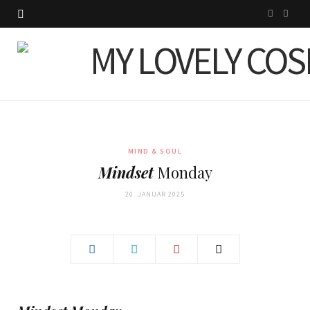
I
P
n
i
s
n
t
t
a
e
g
r
MIND & SOUL
Mindset
Monday
r
e
20. JANUAR 2025
a
s
m
t