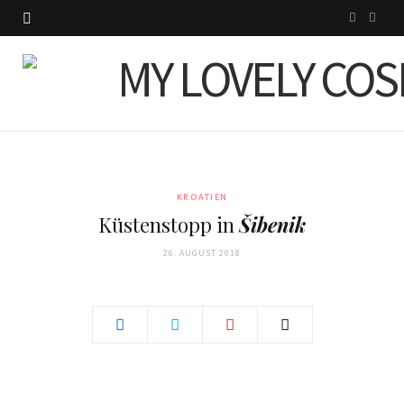
I
P
n
i
s
n
t
t
a
e
g
r
KROATIEN
Küstenstopp in
Šibenik
r
e
26. AUGUST 2018
a
s
m
t