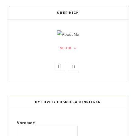
ÜBER MICH
MEHR »
I
P
n
i
s
n
t
t
MY LOVELY COSMOS ABONNIEREN
a
e
g
r
Vorname
r
e