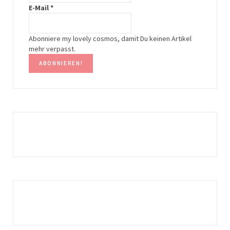
E-Mail
*
a
s
m
t
Abonniere my lovely cosmos, damit Du keinen Artikel
mehr verpasst.