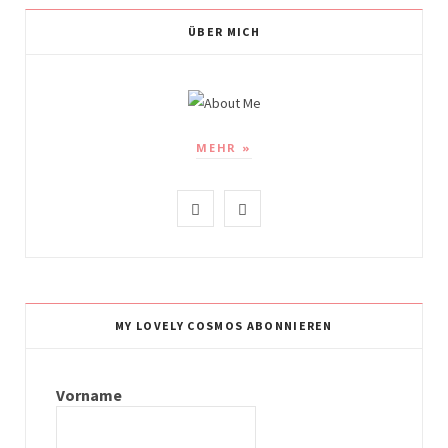
ÜBER MICH
MEHR »
I
P
n
i
s
n
t
t
MY LOVELY COSMOS ABONNIEREN
a
e
g
r
Vorname
r
e