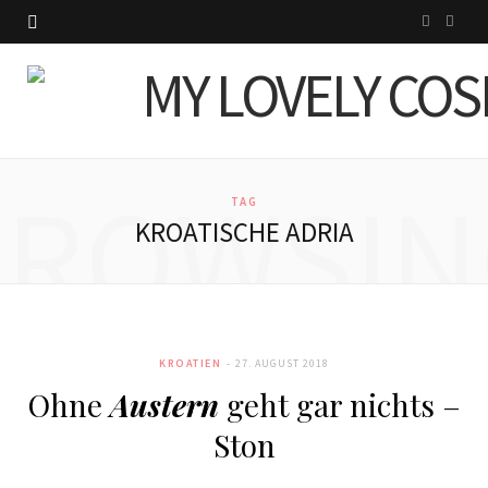
I
P
n
i
s
n
t
t
BROWSIN
a
e
TAG
KROATISCHE ADRIA
g
r
r
e
a
s
KROATIEN
27. AUGUST 2018
m
t
Ohne
Austern
geht gar nichts –
Ston