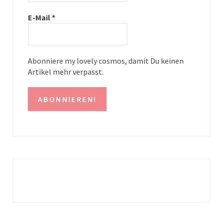
a
s
E-Mail
*
m
t
Abonniere my lovely cosmos, damit Du keinen
Artikel mehr verpasst.