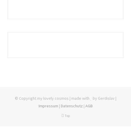
© Copyright my lovely cosmos | made with
by Gerdislav |
Impressum
|
Datenschutz
|
AGB
Top