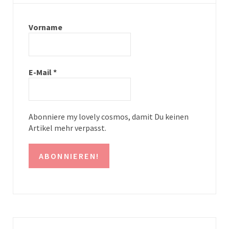
a
e
g
r
Vorname
r
e
a
s
E-Mail
*
m
t
Abonniere my lovely cosmos, damit Du keinen
Artikel mehr verpasst.