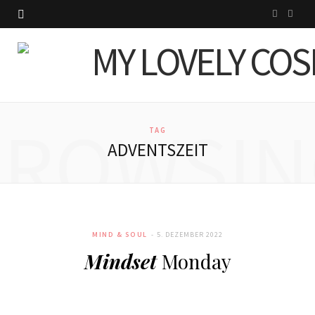
I
P
n
i
s
n
t
t
BROWSIN
a
e
TAG
ADVENTSZEIT
g
r
r
e
a
s
MIND & SOUL
5. DEZEMBER 2022
m
t
Mindset
Monday