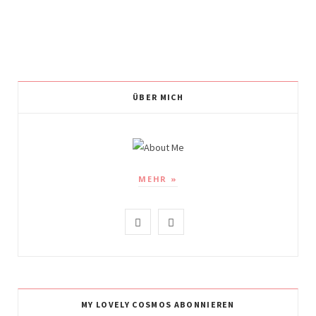
ÜBER MICH
MEHR »
I
P
n
i
s
n
t
t
MY LOVELY COSMOS ABONNIEREN