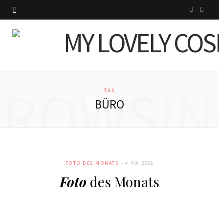
I
P
n
i
s
n
t
t
BROWSIN
a
e
TAG
BÜRO
g
r
r
e
a
s
FOTO DES MONATS
4. MAI 2022
m
t
Foto
des Monats