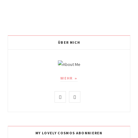
ÜBER MICH
MEHR »
I
P
n
i
s
n
t
t
MY LOVELY COSMOS ABONNIEREN