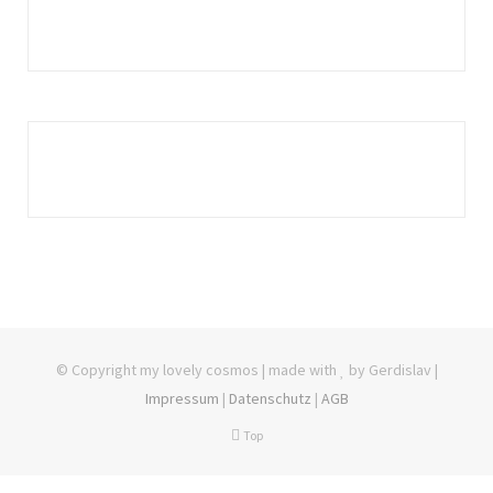
© Copyright my lovely cosmos | made with
by Gerdislav |
Impressum
|
Datenschutz
|
AGB
Top