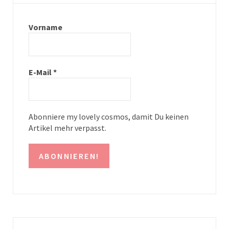
a
e
g
r
Vorname
r
e
a
s
E-Mail
*
m
t
Abonniere my lovely cosmos, damit Du keinen
Artikel mehr verpasst.