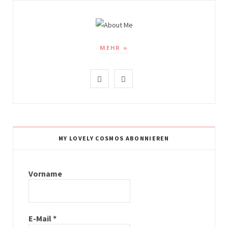
MEHR »
I
P
n
i
s
n
t
t
MY LOVELY COSMOS ABONNIEREN
a
e
g
r
Vorname
r
e
a
s
E-Mail
*