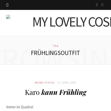
I
P
n
i
s
n
t
t
BROWSIN
a
e
TAG
FRÜHLINGSOUTFIT
g
r
r
e
a
s
MEINE STYLES
27. APRIL 2020
m
t
Karo
kann Frühling
Immer im Quadrat