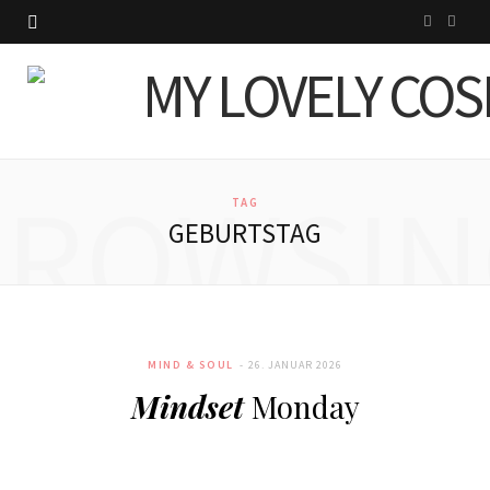
I
P
n
i
s
n
t
t
BROWSIN
a
e
TAG
GEBURTSTAG
g
r
r
e
a
s
MIND & SOUL
26. JANUAR 2026
m
t
Mindset
Monday