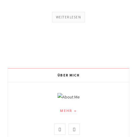
WEITERLESEN
ÜBER MICH
MEHR »
I
P