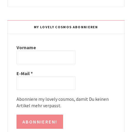
n
i
s
n
t
t
MY LOVELY COSMOS ABONNIEREN
a
e
g
r
Vorname
r
e
a
s
E-Mail
*
m
t
Abonniere my lovely cosmos, damit Du keinen
Artikel mehr verpasst.