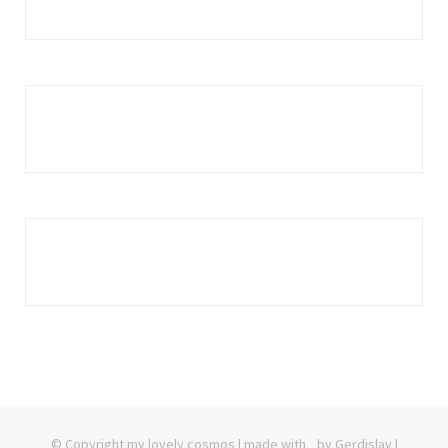
© Copyright my lovely cosmos | made with
by Gerdislav |