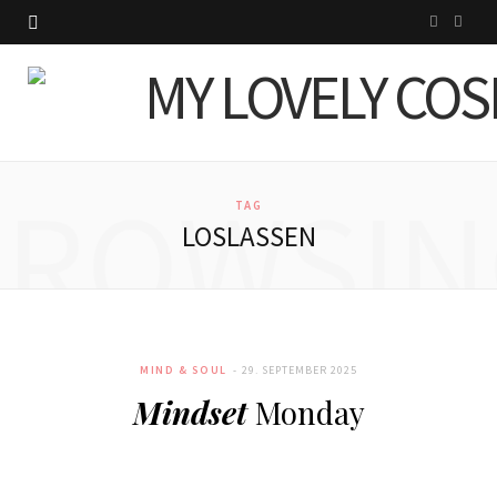
I
P
n
i
s
n
t
t
BROWSIN
a
e
TAG
LOSLASSEN
g
r
r
e
a
s
MIND & SOUL
29. SEPTEMBER 2025
m
t
Mindset
Monday