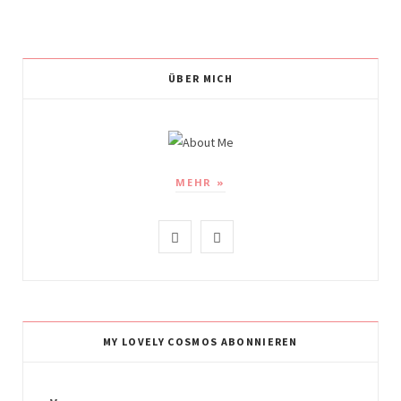
ÜBER MICH
MEHR »
I
P
n
i
s
n
t
t
MY LOVELY COSMOS ABONNIEREN
a
e