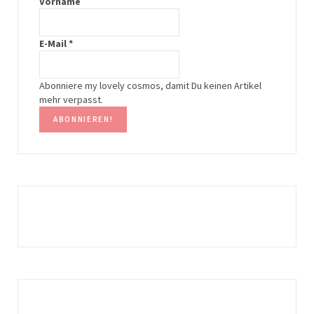
g
r
Vorname
r
e
E-Mail
*
a
s
m
t
Abonniere my lovely cosmos, damit Du keinen Artikel
mehr verpasst.