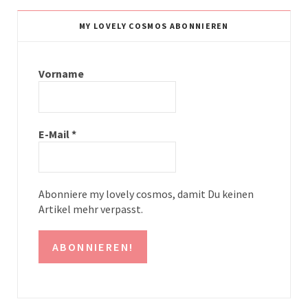
t
t
MY LOVELY COSMOS ABONNIEREN
a
e
g
r
Vorname
r
e
a
s
E-Mail
*
m
t
Abonniere my lovely cosmos, damit Du keinen
Artikel mehr verpasst.