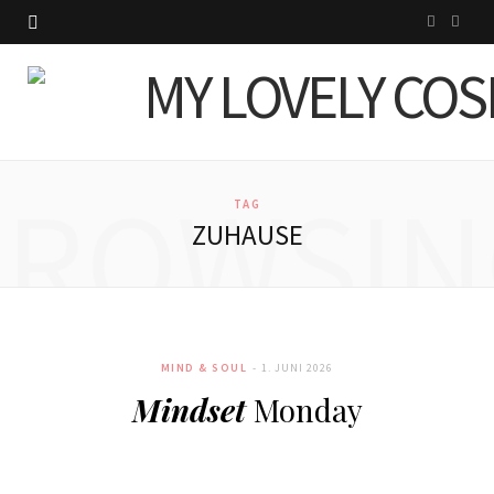
I
P
n
i
s
n
t
t
BROWSIN
a
e
TAG
ZUHAUSE
g
r
r
e
a
s
MIND & SOUL
1. JUNI 2026
m
t
Mindset
Monday