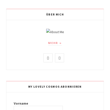
ÜBER MICH
MEHR »
I
P
n
i
s
n
t
t
MY LOVELY COSMOS ABONNIEREN
a
e
g
r
Vorname