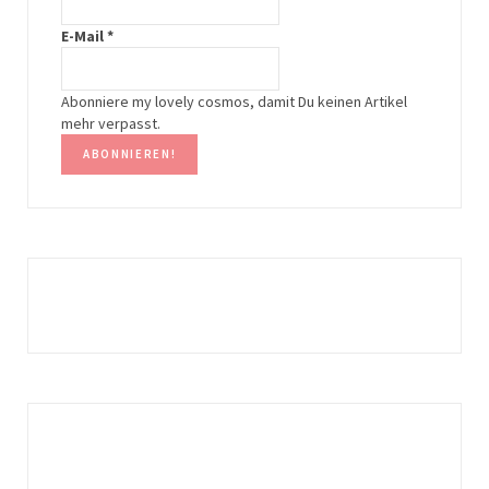
r
e
E-Mail
*
a
s
m
t
Abonniere my lovely cosmos, damit Du keinen Artikel
mehr verpasst.