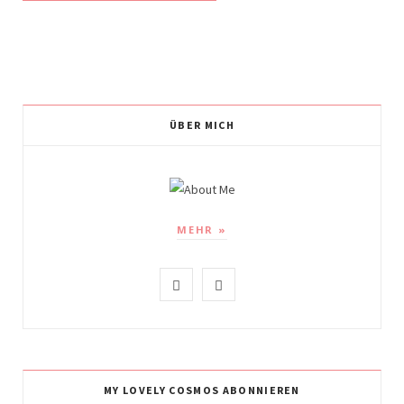
ÜBER MICH
MEHR »
I
P
n
i
s
n
t
t
MY LOVELY COSMOS ABONNIEREN