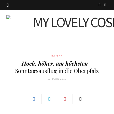
I
P
n
i
s
n
t
t
a
e
g
r
BAYERN
Hoch, höher, am höchsten
–
r
e
Sonntagsausflug in die Oberpfalz
a
s
19. MÄRZ 2019
m
t