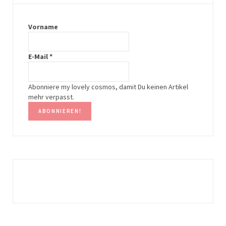
a
e
g
r
Vorname
r
e
E-Mail
*
a
s
m
t
Abonniere my lovely cosmos, damit Du keinen Artikel
mehr verpasst.