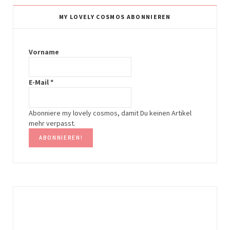
t
t
MY LOVELY COSMOS ABONNIEREN
a
e
g
r
Vorname
r
e
E-Mail
*
a
s
m
t
Abonniere my lovely cosmos, damit Du keinen Artikel
mehr verpasst.