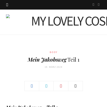
I
P
n
i
s
n
t
t
a
e
g
r
BODY
Mein Jakobsweg
Teil 1
r
e
19. MÄRZ 2024
a
s
m
t