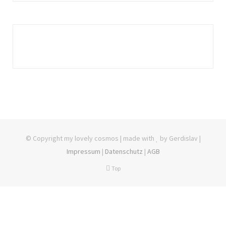
© Copyright my lovely cosmos | made with
by Gerdislav |
Impressum
|
Datenschutz
|
AGB
Top