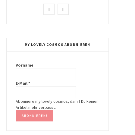
I
P
n
i
s
n
t
t
MY LOVELY COSMOS ABONNIEREN
a
e
g
r
Vorname
r
e
E-Mail
*
a
s
m
t
Abonniere my lovely cosmos, damit Du keinen
Artikel mehr verpasst.