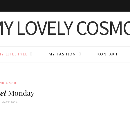
MY LIFESTYLE
MY FASHION
KONTAKT
ND & SOUL
et
Monday
. MÄRZ 2024