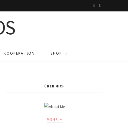
I
P
n
i
s
n
t
t
a
e
KOOPERATION
SHOP
g
r
r
e
a
s
ÜBER MICH
m
t
MEHR »