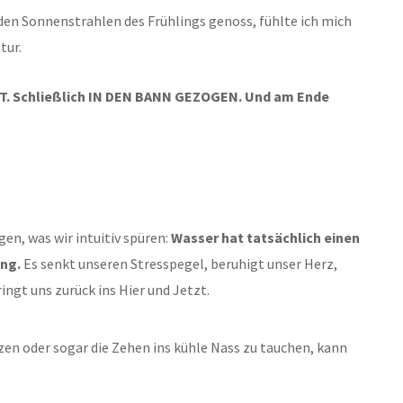
den Sonnenstrahlen des Frühlings genoss, fühlte ich mich
tur.
 Schließlich IN DEN BANN GEZOGEN. Und am Ende
en, was wir intuitiv spüren:
Wasser hat tatsächlich einen
ung.
Es senkt unseren Stresspegel, beruhigt unser Herz,
ngt uns zurück ins Hier und Jetzt.
tzen oder sogar die Zehen ins kühle Nass zu tauchen, kann