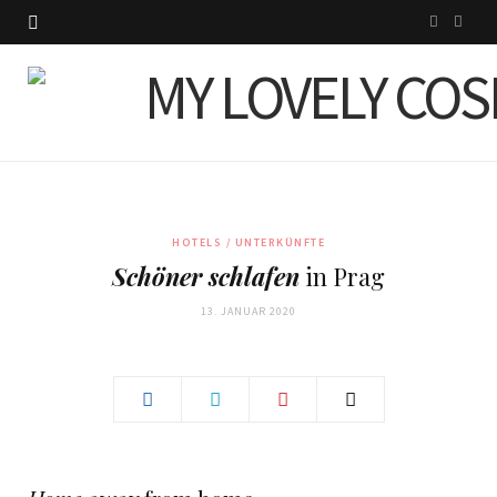
I
P
n
i
s
n
t
t
a
e
g
r
HOTELS / UNTERKÜNFTE
Schöner schlafen
in Prag
r
e
13. JANUAR 2020
a
s
m
t