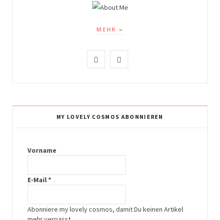
MEHR »
I
P
n
i
s
n
t
t
MY LOVELY COSMOS ABONNIEREN
a
e
g
r
Vorname
r
e
E-Mail
*
a
s
m
t
Abonniere my lovely cosmos, damit Du keinen Artikel
mehr verpasst.