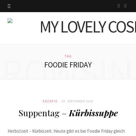
I
P
n
i
s
n
t
t
BROWSIN
a
e
TAG
FOODIE FRIDAY
g
r
r
e
a
s
REZEPTE
28. SEPTEMBER 2018
m
t
Suppentag –
Kürbissuppe
Herbstzeit – Kürbiszeit. Heute gibt es bei Foodie Friday gleich