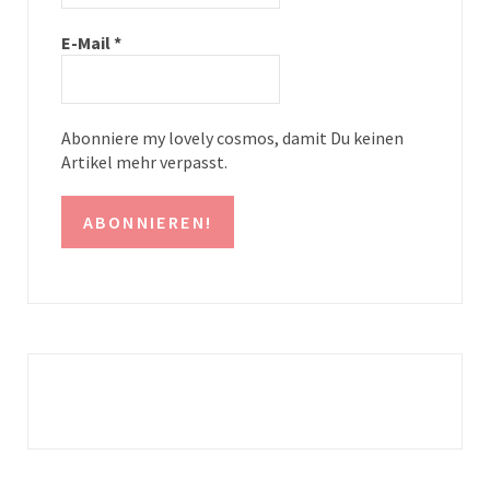
a
s
E-Mail
*
m
t
Abonniere my lovely cosmos, damit Du keinen
Artikel mehr verpasst.