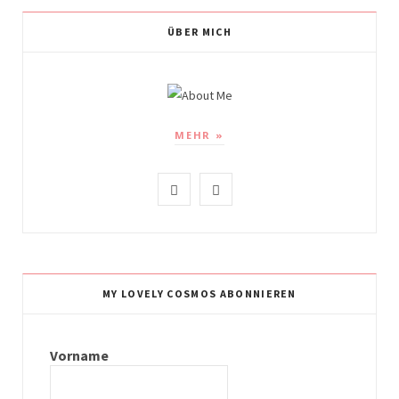
ÜBER MICH
MEHR »
I
P
n
i
s
n
t
t
MY LOVELY COSMOS ABONNIEREN
a
e
g
r
Vorname
r
e