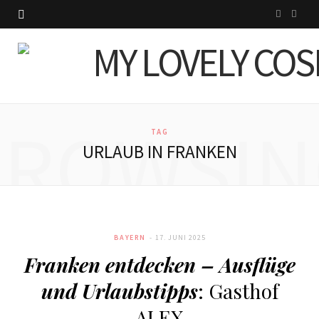
I
P
n
i
s
n
t
t
BROWSIN
a
e
TAG
URLAUB IN FRANKEN
g
r
r
e
a
s
BAYERN
17. JUNI 2025
m
t
Franken entdecken – Ausflüge
und Urlaubstipps
: Gasthof
ALEX