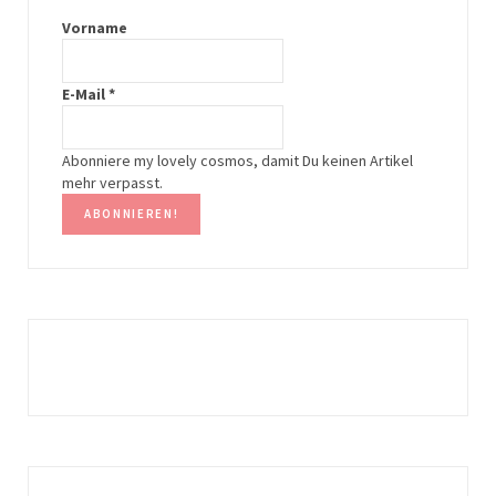
g
r
Vorname
r
e
E-Mail
*
a
s
m
t
Abonniere my lovely cosmos, damit Du keinen Artikel
mehr verpasst.