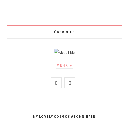
ÜBER MICH
MEHR »
I
P
n
i
s
n
t
t
MY LOVELY COSMOS ABONNIEREN
a
e