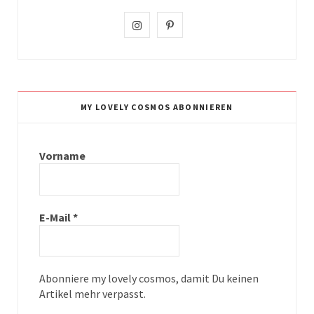
I
P
n
i
s
n
t
t
MY LOVELY COSMOS ABONNIEREN
a
e
g
r
Vorname
r
e
a
s
E-Mail
*
m
t
Abonniere my lovely cosmos, damit Du keinen
Artikel mehr verpasst.