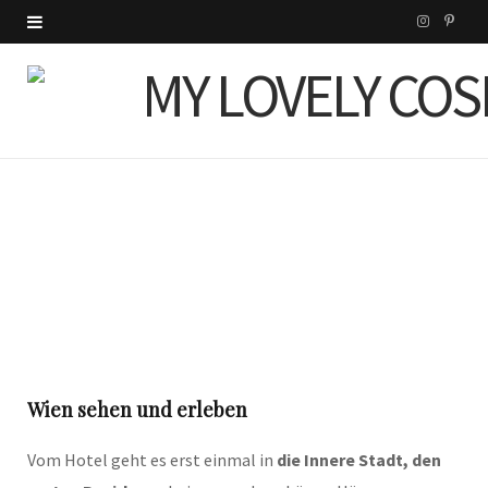
I
P
n
i
s
n
t
t
a
e
g
r
r
e
a
s
m
t
Wien sehen und erleben
Vom Hotel geht es erst einmal in
die Innere Stadt, den