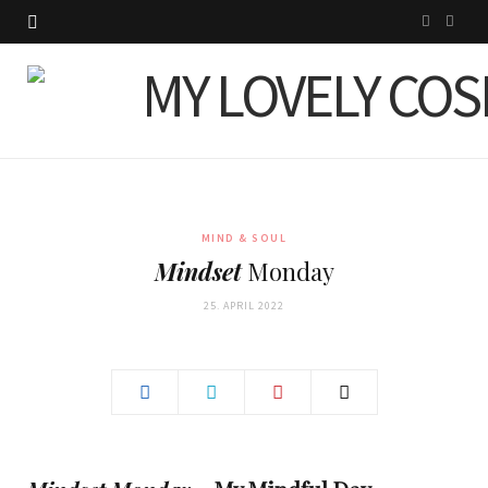
I
P
n
i
s
n
t
t
a
e
g
r
MIND & SOUL
Mindset
Monday
r
e
25. APRIL 2022
a
s
m
t