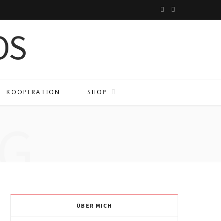
I
P
n
i
s
n
t
t
a
e
KOOPERATION
SHOP
g
r
G
r
e
a
s
m
t
ÜBER MICH