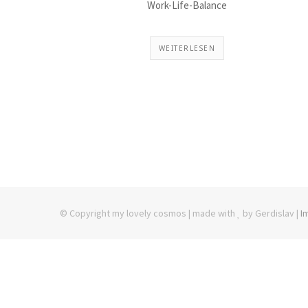
Work-Life-Balance
WEITERLESEN
© Copyright my lovely cosmos | made with
by Gerdislav |
I